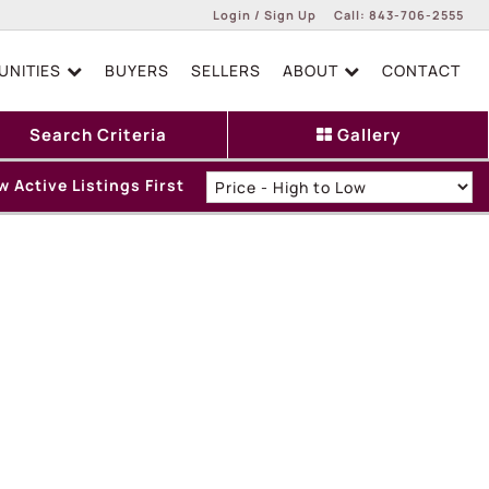
Login / Sign Up
Call:
843-706-2555
NITIES
BUYERS
SELLERS
ABOUT
CONTACT
Login
Sign Up
Search Criteria
Gallery
 Active Listings First