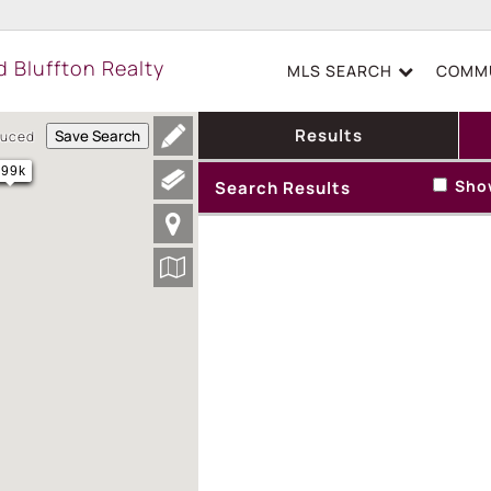
MLS SEARCH
COMMU
Results
Save Search
duced
699k
Show
Search Results